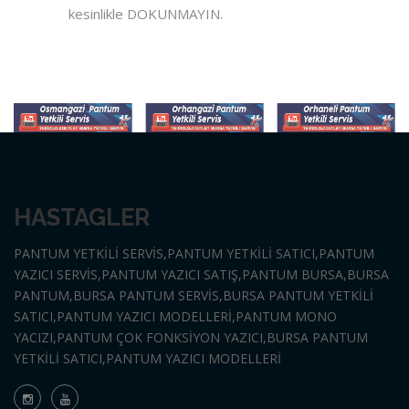
kesinlikle DOKUNMAYIN.
HASTAGLER
PANTUM YETKİLİ SERVİS,PANTUM YETKİLİ SATICI,PANTUM
YAZICI SERVİS,PANTUM YAZICI SATIŞ,PANTUM BURSA,BURSA
PANTUM,BURSA PANTUM SERVİS,BURSA PANTUM YETKİLİ
SATICI,PANTUM YAZICI MODELLERİ,PANTUM MONO
YACIZI,PANTUM ÇOK FONKSİYON YAZICI
,BURSA PANTUM
YETKİLİ SATICI,PANTUM YAZICI MODELLERİ