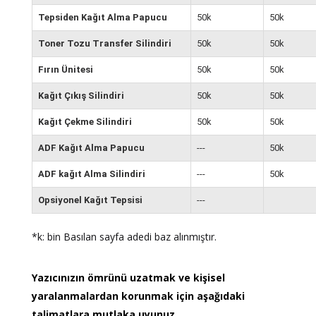
Tepsiden Kağıt Alma Papucu
50k
50k
Toner Tozu Transfer Silindiri
50k
50k
Fırın Ünitesi
50k
50k
Kağıt Çıkış Silindiri
50k
50k
Kağıt Çekme Silindiri
50k
50k
ADF Kağıt Alma Papucu
---
50k
ADF kağıt Alma Silindiri
---
50k
Opsiyonel Kağıt Tepsisi
---
*k: bin Basılan sayfa adedi baz alınmıştır.
Yazıcınızın ömrünü uzatmak ve kişisel
yaralanmalardan korunmak için aşağıdaki
talimatlara mutlaka uyunuz.